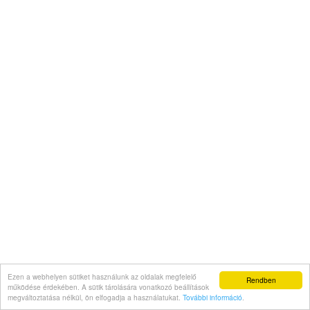
Ezen a webhelyen sütiket használunk az oldalak megfelelő
Rendben
működése érdekében. A sütik tárolására vonatkozó beállítások
megváltoztatása nélkül, ön elfogadja a használatukat.
További információ
.