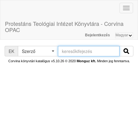
Toggl
naviga
Protestáns Teológiai Intézet Könyvtára - Corvina
OPAC
Bejelentkezés
EK
Szerző
Corvina könyvtári katalógus v5.10.26
© 2020
Monguz kft.
Minden jog fenntartva.